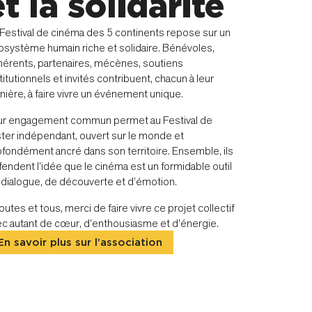
et la solidarité
 Festival de cinéma des 5 continents repose sur un
osystème humain riche et solidaire. Bénévoles,
hérents, partenaires, mécènes, soutiens
titutionnels et invités contribuent, chacun à leur
ière, à faire vivre un événement unique.
ur engagement commun permet au Festival de
ster indépendant, ouvert sur le monde et
ofondément ancré dans son territoire. Ensemble, ils
endent l’idée que le cinéma est un formidable outil
 dialogue, de découverte et d’émotion.
outes et tous, merci de faire vivre ce projet collectif
ec autant de cœur, d’enthousiasme et d’énergie.
En savoir plus sur l’association