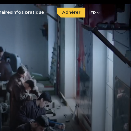
FR
naires
Infos pratique
Adhérer
oles
Cinémas partenaires
Contact presse