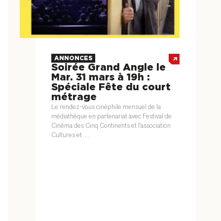
ANNONCES
Soirée Grand Angle le
Mar. 31 mars à 19h :
Spéciale Fête du court
métrage
Le rendez-vous cinéphile mensuel de la
médiathèque en partenariat avec Festival de
Cinéma des Cinq Continents et l'association
Cultures et…