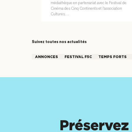
médiathèque en partenariat avec le Festival de
Cinéma des Cinq Continents et l'association
Cultures…
Suivez toutes nos actualités
ANNONCES
FESTIVAL F5C
TEMPS FORTS
Préservez