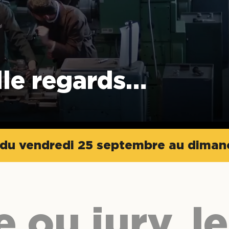
le regards…
t du vendredi 25 septembre au dima
 ou jury, l