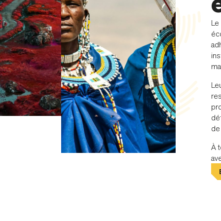
Le
éc
ad
ins
man
Le
re
pr
déf
de
À t
av