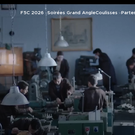
F5C 2026
Soirées Grand Angle
Coulisses
Parte
Programme complet
Équipe & bénév
Horaires des séances
Recrutement
Séances événements
Palmarès 2025
Invité•e•s 2026
Archives
Prix et jurys
Nous soutenir
Billetterie