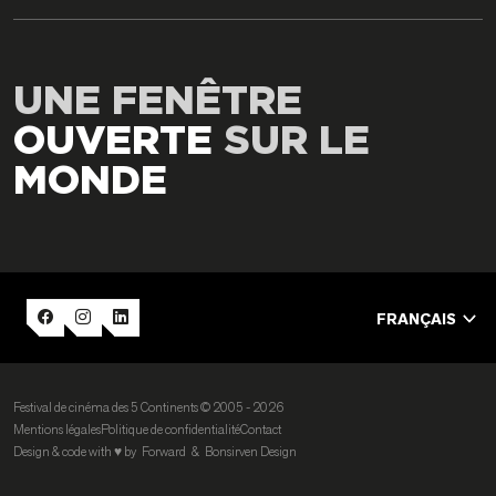
UNE FENÊTRE
OUVERTE
SUR LE
MONDE
FRANÇAIS
Festival de cinéma des 5 Continents © 2005 - 2026
Mentions légales
Politique de confidentialité
Contact
Design & code with ♥︎ by
Forward
&
Bonsirven Design