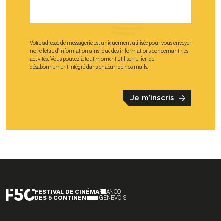
Votre adresse de messagerie est uniquement utilisée pour vous envoyer
notre lettre d'information ainsi que des informations concernant nos
activités. Vous pouvez à tout moment utiliser le lien de
désabonnement intégré dans chacun de nos mails.
FESTIVAL DE CINÉMA
FRANCO-
DES 5 CONTINENTS
GENEVOIS