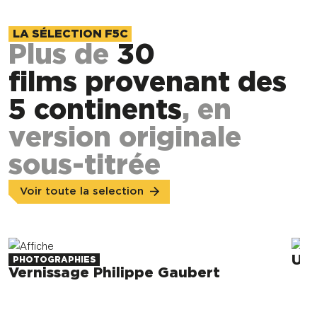
LA SÉLECTION F5C
Plus de
30
films provenant des
5 continents
, en
version originale
sous-titrée
Voir toute la selection
Un 
PHOTOGRAPHIES
Vernissage Philippe Gaubert